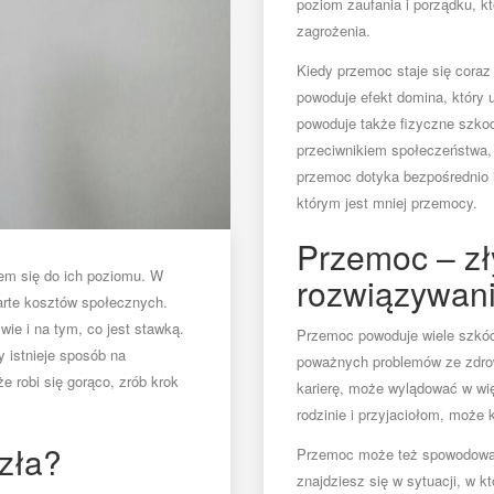
poziom zaufania i porządku, k
zagrożenia.
Kiedy przemoc staje się coraz 
powoduje efekt domina, który
powoduje także fizyczne szkody
przeciwnikiem społeczeństwa, 
przemoc dotyka bezpośrednio i
którym jest mniej przemocy.
Przemoc – zł
iem się do ich poziomu. W
rozwiązywan
warte kosztów społecznych.
wie i na tym, co jest stawką.
Przemoc powoduje wiele szkód
zy istnieje sposób na
poważnych problemów ze zdro
że robi się gorąco, zrób krok
karierę, może wylądować w wi
rodzinie i przyjaciołom, może
zła?
Przemoc może też spowodować 
znajdziesz się w sytuacji, w 