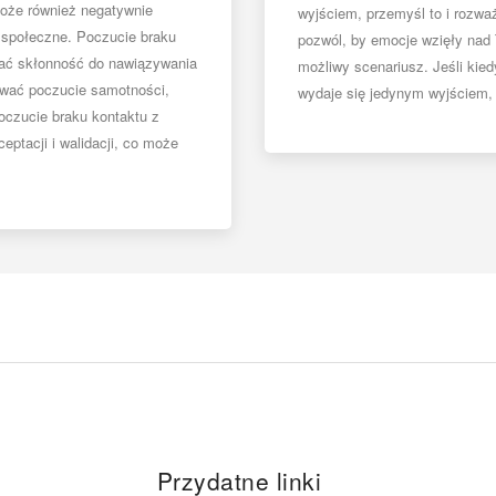
Może również negatywnie
wyjściem, przemyśl to i rozwa
 społeczne. Poczucie braku
pozwól, by emocje wzięły nad 
ać skłonność do nawiązywania
możliwy scenariusz. Jeśli kied
ować poczucie samotności,
wydaje się jedynym wyjściem, u
oczucie braku kontaktu z
ptacji i walidacji, co może
Przydatne linki